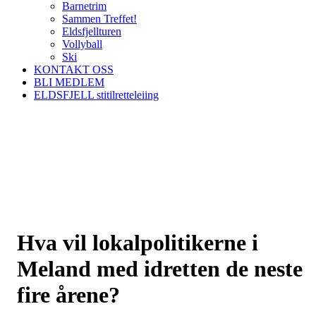
Barnetrim
Sammen Treffet!
Eldsfjellturen
Vollyball
Ski
KONTAKT OSS
BLI MEDLEM
ELDSFJELL stitilretteleiing
Hva vil lokalpolitikerne i
Meland med idretten de neste
fire årene?