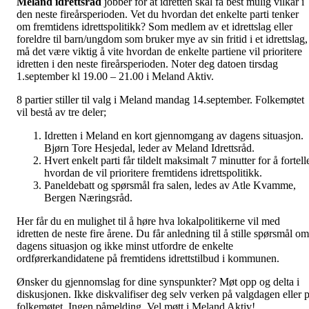
Meland idrettsråd
jobber for at idretten skal få best mulig vilkår i
den neste fireårsperioden. Vet du hvordan det enkelte parti tenker
om fremtidens idrettspolitikk? Som medlem av et idrettslag eller
foreldre til barn/ungdom som bruker mye av sin fritid i et idrettslag,
må det være viktig å vite hvordan de enkelte partiene vil prioritere
idretten i den neste fireårsperioden. Noter deg datoen tirsdag
1.september kl 19.00 – 21.00 i Meland Aktiv.
8 partier stiller til valg i Meland mandag 14.september. Folkemøtet
vil bestå av tre deler;
Idretten i Meland en kort gjennomgang av dagens situasjon.
Bjørn Tore Hesjedal, leder av Meland Idrettsråd.
Hvert enkelt parti får tildelt maksimalt 7 minutter for å fortell
hvordan de vil prioritere fremtidens idrettspolitikk.
Paneldebatt og spørsmål fra salen, ledes av Atle Kvamme,
Bergen Næringsråd.
Her får du en mulighet til å høre hva lokalpolitikerne vil med
idretten de neste fire årene. Du får anledning til å stille spørsmål om
dagens situasjon og ikke minst utfordre de enkelte
ordførerkandidatene på fremtidens idrettstilbud i kommunen.
Ønsker du gjennomslag for dine synspunkter? Møt opp og delta i
diskusjonen. Ikke diskvalifiser deg selv verken på valgdagen eller 
folkemøtet. Ingen påmelding. Vel møtt i Meland Aktiv!