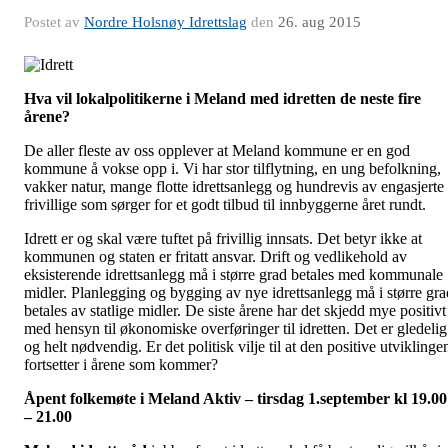
Postet av
Nordre Holsnøy Idrettslag
den
26. aug 2015
Hva vil lokalpolitikerne i Meland med idretten de neste fire
årene?
De aller fleste av oss opplever at Meland kommune er en god
kommune å vokse opp i. Vi har stor tilflytning, en ung befolkning,
vakker natur, mange flotte idrettsanlegg og hundrevis av engasjerte
frivillige som sørger for et godt tilbud til innbyggerne året rundt.
Idrett er og skal være tuftet på frivillig innsats. Det betyr ikke at
kommunen og staten er fritatt ansvar. Drift og vedlikehold av
eksisterende idrettsanlegg må i større grad betales med kommunale
midler. Planlegging og bygging av nye idrettsanlegg må i større gra
betales av statlige midler. De siste årene har det skjedd mye positivt
med hensyn til økonomiske overføringer til idretten. Det er gledelig
og helt nødvendig. Er det politisk vilje til at den positive utviklinge
fortsetter i årene som kommer?
Åpent folkemøte i Meland Aktiv – tirsdag 1.september kl 19.00
– 21.00