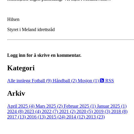
Hilsen
Styret i Meland idrettsråd
Logg inn for å skrive en kommentar.
Kategori
Alle innlegg
Fotball (9)
Håndball (2)
Mosjon (1)
RSS
Arkiv
April 2025 (4)
Mars 2025 (2)
Februar 2025 (1)
Januar 2025 (1)
2024 (8)
2023 (4)
2022 (7)
2021 (2)
2020 (5)
2019 (3)
2018 (8)
2017 (13)
2016 (13)
2015 (24)
2014 (12)
2013 (23)