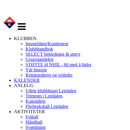
Veksle
navigasjon
KLUBBEN
Innmelding/Kontingent
Klubbhandbok
SELECT bekledning & utstyr
Grasrotandelen
STØTTE til NHIL - bli med å bidra
Vår historie
Retningslinjer og veileder
KALENDER
ANLEGG
Utleie klubbhuset Leirdalen
Trimrom i Leirdalen
Kanoutleie
Flerbrukshall Leirdalen
AKTIVITETER
Fotball
Håndball
Svømming