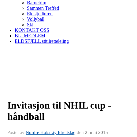
Barnetrim
Sammen Treffet!
Eldsfjellturen
Vollyball
Ski
KONTAKT OSS
BLI MEDLEM
ELDSFJELL stitilretteleiing
Invitasjon til NHIL cup -
håndball
Postet av
Nordre Holsnøy Idrettslag
den
2. mai 2015