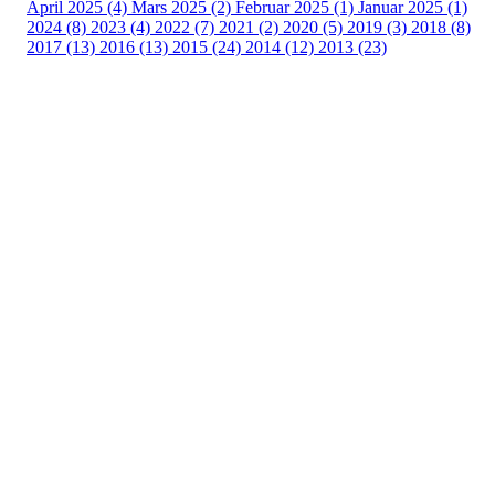
April 2025 (4)
Mars 2025 (2)
Februar 2025 (1)
Januar 2025 (1)
2024 (8)
2023 (4)
2022 (7)
2021 (2)
2020 (5)
2019 (3)
2018 (8)
2017 (13)
2016 (13)
2015 (24)
2014 (12)
2013 (23)
Nordre Holsnøy Idrettslag
Ievegen 6, 5917 ROSSLAND
Org. nr.: 993 569 682
+ 47 99 32 49 30
post@nordreholsnoy.no
Bli medlem i klubben!
Trykk her for innmelding