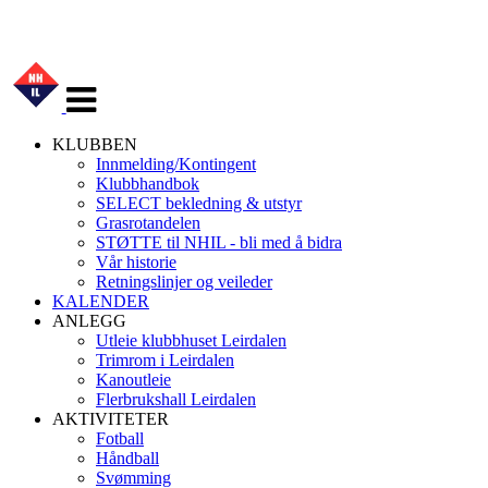
Veksle
navigasjon
KLUBBEN
Innmelding/Kontingent
Klubbhandbok
SELECT bekledning & utstyr
Grasrotandelen
STØTTE til NHIL - bli med å bidra
Vår historie
Retningslinjer og veileder
KALENDER
ANLEGG
Utleie klubbhuset Leirdalen
Trimrom i Leirdalen
Kanoutleie
Flerbrukshall Leirdalen
AKTIVITETER
Fotball
Håndball
Svømming